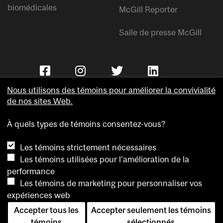
biomédicales
McGill Reporter
Salle de presse McGill
Nous utilisons des témoins pour améliorer la convivialité
de nos sites Web.
À quels types de témoins consentez-vous?
Copyright © Université McGill.
Les témoins strictement nécessaires
Accessibilité
Les témoins utilisées pour l'amélioration de la
Confidentialité
performance
Avis sur les témoins
Les témoins de marketing pour personnaliser vos
expériences web
Paramètres des témoins
Accepter tous les
Accepter seulement les témoins
Pour nous joindre
témoins
sélectionnés