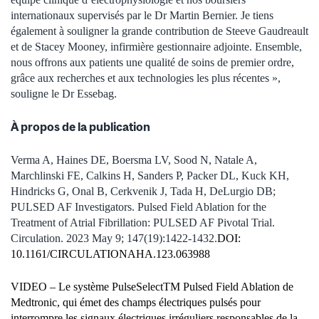
internationaux supervisés par le Dr Martin Bernier. Je tiens
également à souligner la grande contribution de Steeve Gaudreault
et de Stacey Mooney, infirmière gestionnaire adjointe. Ensemble,
nous offrons aux patients une qualité de soins de premier ordre,
grâce aux recherches et aux technologies les plus récentes »,
souligne le Dr Essebag.
À propos de la publication
Verma A, Haines DE, Boersma LV, Sood N, Natale A,
Marchlinski FE, Calkins H, Sanders P, Packer DL, Kuck KH,
Hindricks G, Onal B, Cerkvenik J, Tada H, DeLurgio DB;
PULSED AF Investigators. Pulsed Field Ablation for the
Treatment of Atrial Fibrillation: PULSED AF Pivotal Trial.
Circulation. 2023 May 9; 147(19):1422-1432.
DOI:
10.1161/CIRCULATIONAHA.123.063988
VIDEO – Le système PulseSelectTM Pulsed Field Ablation de
Medtronic, qui émet des champs électriques pulsés pour
interrompre les signaux électriques irréguliers responsables de la