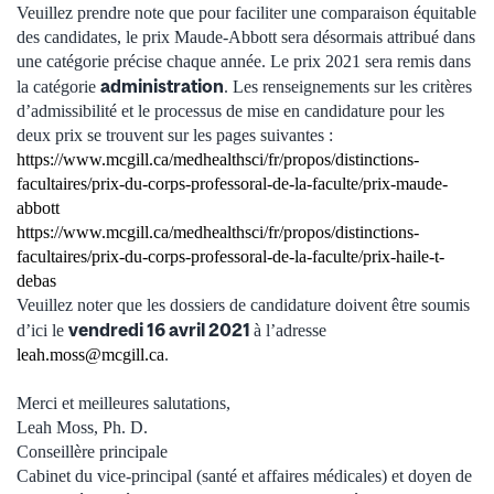
Veuillez prendre note que pour faciliter une comparaison équitable
des candidates, le prix Maude-Abbott sera désormais attribué dans
une catégorie précise chaque année. Le prix 2021 sera remis dans
administration
la catégorie
. Les renseignements sur les critères
d’admissibilité et le processus de mise en candidature pour les
deux prix se trouvent sur les pages suivantes :
https://www.mcgill.ca/medhealthsci/fr/propos/distinctions-
facultaires/prix-du-corps-professoral-de-la-faculte/prix-maude-
abbott
https://www.mcgill.ca/medhealthsci/fr/propos/distinctions-
facultaires/prix-du-corps-professoral-de-la-faculte/prix-haile-t-
debas
Veuillez noter que les dossiers de candidature doivent être soumis
vendredi 16 avril 2021
d’ici le
à l’adresse
leah.moss@mcgill.ca
.
Merci et meilleures salutations,
Leah Moss, Ph. D.
Conseillère principale
Cabinet du vice-principal (santé et affaires médicales) et doyen de