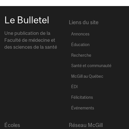
Le Bulletel
Liens du site
Une publication de la
Annonces
Faculté de médecine et
Éducation
des sciences de la santé
Recherche
Santé et communauté
McGill au Québec
ÉDI
Félicitations
Événements
Écoles
Réseau McGill