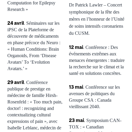
Computation for Epilepsy
Dr Patrick Lawler – Concert
Research »
symphonique de la
fête des
mères
en l’honneur de
l’Unité
24 avril
. Séminaires sur les
de soins intensifs coronariens
iPSC de la Plateforme de
du CUSM.
découverte de médicaments
en phase précoce du Neuro :
12 mai
. Conférence : Des
« Human Conditions: Brain
événements extrêmes aux
Organoids, From ‘Disease
menaces émergentes : traduire
Avatars’ To ‘Evolution
la recherche sur le climat et la
Avatars.’ »
santé en solutions concrètes.
29 avril
. Conférence
13 mai
.
Conférence sur les
publique de prestige en
avenues de politiques du
médecine de famille Hirsh-
Groupe CSA :
Canada
Rosenfeld : « Too much pain,
vieillissant 2040.
doctor! : recognizing and
contextualizing cultural
23 mai
.
Symposium CAN-
expressions of pain », avec
TOX : « Canadian
Isabelle Leblanc, médecin de