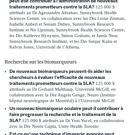
peut-elle contribuer à l’administration de nouveaux
traitements prometteurs contre la SLA?
125 000 $
attribués au Dr Agessandro Abrahao, Sunnybrook Health
Sciences Centre, en collaboration avec les Drs Lorne Zinman,
Isabelle Aubert et Sonam Dubey, Sunnybrook Research
Institute et Nir Lipsman, Sunnybrook Health Sciences Centre,
les Drs Kullervo Hynynen, Simon Graham, et Jamie Near,
Sunnybrook Research Institute, et les Drs Sanjay Kalra et
Kelvin Jones, Université de l’Alberta.
Recherche sur les biomarqueurs
De nouveaux biomarqueurs peuvent-ils aider les
chercheurs à évaluer l’efficacité de nouveaux
traitements prometteurs contre la SLA?
125 000 $
attribués au Dr Gerhard Multhaup, Université McGill, en
collaboration avec la Dre Angela Genge, Neuro (Institut-
hôpital neurologique de Montréal) à l’Université McGill
Un nouveau biomarqueur oculaire peut-il contribuer à
faire progresser la recherche et le traitement de la
SLA?
125 000 $ attribués au Dr Yeni Yucel, en collaboration
avec la Dre Neeru Gupta, Unity Health Toronto
Est-ce qu’une technique d’imagerie avancée peut